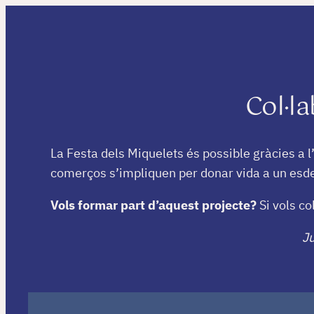
Saltar
al
contenido
Col·l
La Festa dels Miquelets és possible gràcies a l’
comerços s’impliquen per donar vida a un esd
Vols formar part d’aquest projecte?
Si vols co
Ju