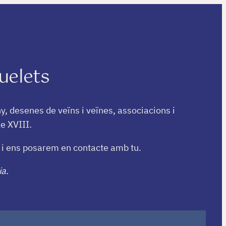
uelets
ny, desenes de veïns i veïnes, associacions i
e XVIII.
i i ens posarem en contacte amb tu.
ia.